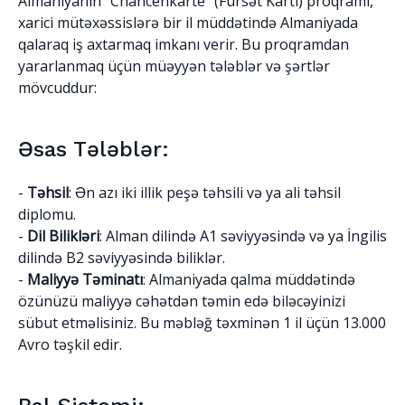
Almaniyanın "Chancenkarte" (Fürsət Kartı) proqramı,
xarici mütəxəssislərə bir il müddətində Almaniyada
qalaraq iş axtarmaq imkanı verir. Bu proqramdan
yararlanmaq üçün müəyyən tələblər və şərtlər
mövcuddur:
Əsas Tələblər:
-
Təhsil
: Ən azı iki illik peşə təhsili və ya ali təhsil
diplomu.
-
Dil Bilikləri
: Alman dilində A1 səviyyəsində və ya İngilis
dilində B2 səviyyəsində biliklər.
-
Maliyyə Təminatı
: Almaniyada qalma müddətində
özünüzü maliyyə cəhətdən təmin edə biləcəyinizi
sübut etməlisiniz. Bu məbləğ təxminən 1 il üçün 13.000
Avro təşkil edir.