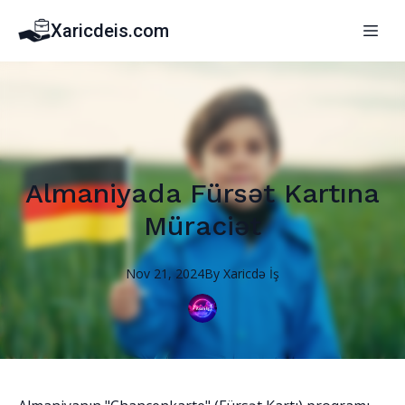
Xaricdeis.com
Almaniyada Fürsət Kartına
Müraciət
Nov 21, 2024
By
Xaricdə
İş