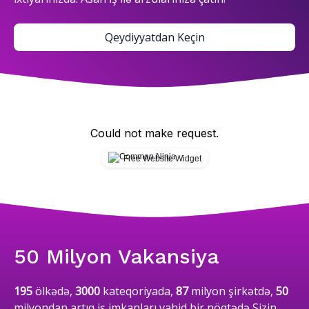
Qeydiyyatdan Keçin
Could not make request.
Free Website Widget
50 Milyon Vakansiya
195
ölkədə,
3000
kateqoriyada,
87
milyon şirkətdə,
50
milyondan artıq iş imkanları vahid bir nöqtədə Sizin