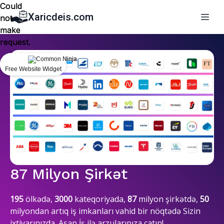
Could
Could
Xaricdeis.com
not
not
make
make
request.
request.
Free Website Widget
Free Website Widget
87 Milyon Şirkət
195
ölkədə,
3000
kateqoriyada,
87
milyon şirkətdə,
50
milyondan artıq iş imkanları vahid bir nöqtədə Sizin
ixtiyarınızda. Asan İş ilə arzularınıza çatın!